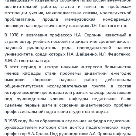
воспитательной работы, статьи и книги по проблемам
мотивации учения, межпредметным связям, краеведческой
проблематике, прошла межвузовская конференция,
посвященная педагогическому наследию Л.Н. Толстого и т.д.
В 1978 г. возглавил профессор Н.А. Сорокин, известный в
стране автор учебных пособий по дидактике средней школы,
научный руководитель ряда преподавателей нашего
университета, среди которых Н.А. Шайденко, И.Л. Федотенко,
Л.М. Истлентьева и др.
В этот период в центре научных интересов большинства
членов кафедры стали проблемы дидактики; ежегодно
выходили сборники научных работ; действовала
общеинститутская исследовательская группа, в состав
которой входили преподаватели разных кафедр, работавшие
под руководством членов кафедры педагогики; были
сделаны первые шаги в освоении дидактических проблем
профессиональной подготовки студентов педвуза.
В 1985 году была образована отдельная кафедра педагогики,
руководителем которой стал доктор педагогических наук,
профессор А.А. Орлов. Под руководством А.А. Орлова кафедра