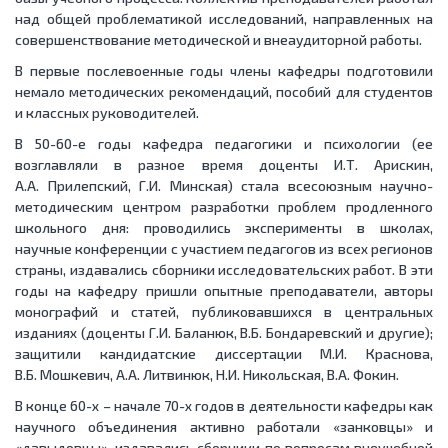
над общей проблематикой исследований, направленных на
совершенствование методической и внеаудиторной работы.
В первые послевоенные годы члены кафедры подготовили
немало методических рекомендаций, пособий для студентов
и классных руководителей.
В 50-60-е годы кафедра педагогики и психологии (ее
возглавляли в разное время доценты И.Т. Арискин,
А.А. Прилепский, Г.И. Минская) стала всесоюзным научно-
методическим центром разработки проблем продленного
школьного дня: проводились эксперименты в школах,
научные конференции с участием педагогов из всех регионов
страны, издавались сборники исследовательских работ. В эти
годы на кафедру пришли опытные преподаватели, авторы
монографий и статей, публиковавшихся в центральных
изданиях (доценты Г.И. Баланюк, В.Б. Бондаревский и другие);
защитили кандидатские диссертации М.И. Краснова,
В.Б. Мошкевич, А.А. Литвинюк, Н.И. Никольская, В.А. Фокин.
В конце 60-х – начале 70-х годов в деятельности кафедры как
научного объединения активно работали «занковцы» и
«давыдовцы», издавались сборники по вопросам внеучебной