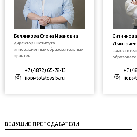
Белянкова Елена Ивановна
Ситников
директор института
Дмитриев
инновационных образовательных
заместител
практик
образовате
+7 (4872) 65-78-13
+7 (4
iiop@tolstovsky.ru
iiop@t
ВЕДУЩИЕ ПРЕПОДАВАТЕЛИ