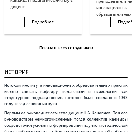
кандидат педагогических наук,
преподаватель и
доцент
инновационных
образовательных
Подробнее
Подро
Показать всех сотрудников
ИСТОРИЯ
Истоком института инновационных образовательных практик
можно считать кафедру педагогики и психологии как
структурное подразделение, которое было создано в 1938
году, в год основания вуза.
Первым ее руководителем стал доцент Н.А. Коноплев. Под его
руководством немногочисленный тогда коллектив кафедры
сосредоточил усилия на формировании научно-методической
базы учебного процесса. Коллектив преподавателей работал