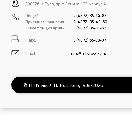
300026, г. Тула, пр-т Ленина, 125, корпус 4.
Общий:
+7 (4872) 35-14-88
Приемная комиссия:
+7 (4872) 35-40-60
«Телефон доверия»:
+7 (4872) 35-91-62
Факс:
+7 (4872) 65-78-07
Email:
info@tolstovsky.ru
© ТГПУ им. Л.Н. Толстого,
1938
-2026