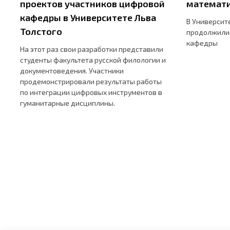
проектов участников цифровой
математ
кафедры в Университете Льва
В Университ
Толстого
продолжили
кафедры
На этот раз свои разработки представили
студенты факультета русской филологии и
документоведения. Участники
продемонстрировали результаты работы
по интеграции цифровых инструментов в
гуманитарные дисциплины.