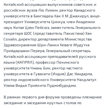
Китайской ассоциации выпускников советских и
российских вузов Лю Лимин, ректор Канадского
университета в Бангладеш Хак Х М Джахирул, вице-
президент Университета Цинхуа, член Академии
наук Китая Цзян Пейсюэ, заместитель Генерального
секретаря ШОС (представитель Пакистана) Хан
Сохайл, директор департамента Министерства
Здравоохранения Шри-Ланки Хеваге Мудутха
Приядаршани Перера, Генеральный секретарь
Китайской ассоциации преподавателей русского
языка (КАПРЯЛ), профессор Пекинского
университета Чжань Бин, ректор частного
университета в Гувахати (Индия) Дас Кандарпа,
ректор индонезийского Университета Нахдлатул
Улама Видья Прияхита Пуджибудоджо.
В рамках первого дня форума проведены пленарное
заседание и заседания круглых столов по